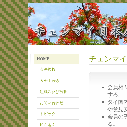
チェンマイ
HOME
会長挨拶
入会手続き
会員相
組織図及び分担
する。
タイ国
お問い合わせ
や意見
トピック
会員の
る。
所在地図